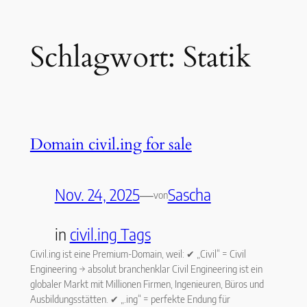
Zum
Schlagwort:
Statik
Inhalt
springen
Domain civil.ing for sale
Nov. 24, 2025
—
Sascha
von
in
civil.ing Tags
Civil.ing ist eine Premium-Domain, weil: ✔ „Civil“ = Civil
Engineering → absolut branchenklar Civil Engineering ist ein
globaler Markt mit Millionen Firmen, Ingenieuren, Büros und
Ausbildungsstätten. ✔ „.ing“ = perfekte Endung für